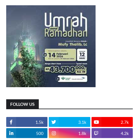
FOLLOW US
1.5k
3.1k
2.7k
500
1.8k
4.2k