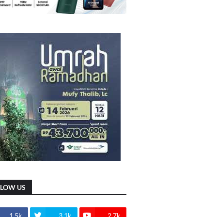
LLOW US
1.5k
3.1k
2.7k