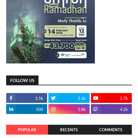
FOLLOW US
1.5k
3.1k
2.7k
500
1.8k
4.2k
POPULAR
RECENTS
COMMENTS