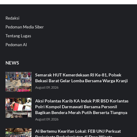
Redaksi
Pedoman Media Siber
Tentang Lugas
Pedoman AI
NEWS
Semarak HUT Kemerdekaan RI Ke-81, Polsek
Bekasi Barat Gelar Lomba Bersama Warga Kranji
August 09, 2026
Aksi Polantas Karib KA Induk PJR BSD Korlantas
Polri Kompol Darmawati Bersama Personil
Bagikan Bendera Merah Putih Berserta Tiangnya
August 09, 2026
AI Bertemu Kearifan Lokal: FEB UNJ Perkuat
Pariwisata Berkelanjutan di Desa Wisata