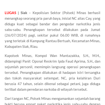
LUGAS
| Siak
– Kepolisian Sektor (Polsek) Minas berhasil
menangkap seorang pria paruh baya, inisial NC alias Cay, yang
diduga kuat sebagai bandar dan pengedar narkotika jenis
sabu-sabu. Penangkapan tersebut dilakukan pada Jumat
(26/07/2024) pagi, sekitar pukul 06.00 WIB, di rumahnya
yang terletak di Kampung Rantau Bertuah, Kecamatan Minas,
Kabupaten Siak, Riau.
Kapolsek Minas, Kompol Wan Mantazakka, S.H., M.H.,
didampingi Panit Opsnal Reskrim Ipda Faud Aprima, S.H., dan
sejumlah personil, memimpin langsung operasi penangkapan
tersebut. Penangkapan dilakukan di hadapan istri tersangka
dan tokoh masyarakat setempat. NC, pria kelahiran Duri
berusia 47 tahun, selain dikenal sebagai petani, juga diduga
terlibat dalam peredaran narkoba di wilayah tersebut.
Dari tangan NC, Polsek Minas mengamankan sejumlah barang
bukti berupa empat paket narkotika jenis sabu-sabu dengan