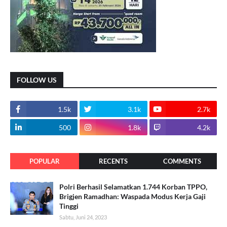
FOLLOW US
1.5k
3.1k
2.7k
500
1.8k
4.2k
POPULAR
RECENTS
COMMENTS
Polri Berhasil Selamatkan 1.744 Korban TPPO,
Brigjen Ramadhan: Waspada Modus Kerja Gaji
Tinggi
Sabtu, Juni 24, 2023