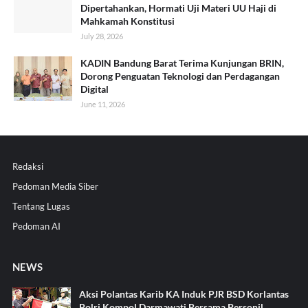
Dipertahankan, Hormati Uji Materi UU Haji di
Mahkamah Konstitusi
July 28, 2026
KADIN Bandung Barat Terima Kunjungan BRIN,
Dorong Penguatan Teknologi dan Perdagangan
Digital
June 11, 2026
Redaksi
Pedoman Media Siber
Tentang Lugas
Pedoman AI
NEWS
Aksi Polantas Karib KA Induk PJR BSD Korlantas
Polri Kompol Darmawati Bersama Personil