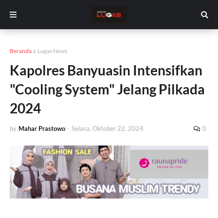
Beranda
Lugas News
Kapolres Banyuasin Intensifkan
"Cooling System" Jelang Pilkada
2024
by
Mahar Prastowo
-
Selasa, Oktober 22, 2024
0