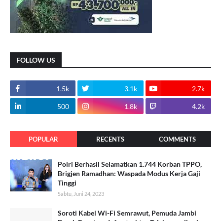
FOLLOW US
1.5k
3.1k
2.7k
500
1.8k
4.2k
POPULAR
RECENTS
COMMENTS
Polri Berhasil Selamatkan 1.744 Korban TPPO,
Brigjen Ramadhan: Waspada Modus Kerja Gaji
Tinggi
Sabtu, Juni 24, 2023
Soroti Kabel Wi-Fi Semrawut, Pemuda Jambi