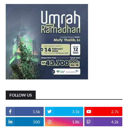
FOLLOW US
1.5k
3.1k
2.7k
500
1.8k
4.2k