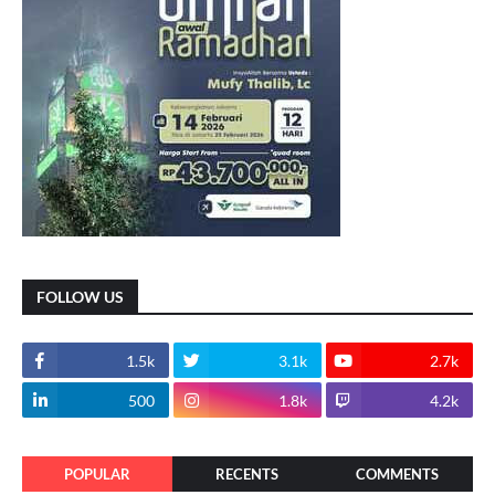
FOLLOW US
1.5k
3.1k
2.7k
500
1.8k
4.2k
POPULAR
RECENTS
COMMENTS