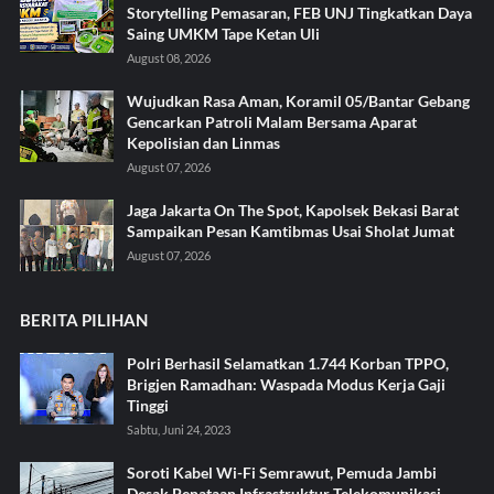
Storytelling Pemasaran, FEB UNJ Tingkatkan Daya
Saing UMKM Tape Ketan Uli
August 08, 2026
Wujudkan Rasa Aman, Koramil 05/Bantar Gebang
Gencarkan Patroli Malam Bersama Aparat
Kepolisian dan Linmas
August 07, 2026
Jaga Jakarta On The Spot, Kapolsek Bekasi Barat
Sampaikan Pesan Kamtibmas Usai Sholat Jumat
August 07, 2026
BERITA PILIHAN
Polri Berhasil Selamatkan 1.744 Korban TPPO,
Brigjen Ramadhan: Waspada Modus Kerja Gaji
Tinggi
Sabtu, Juni 24, 2023
Soroti Kabel Wi-Fi Semrawut, Pemuda Jambi
Desak Penataan Infrastruktur Telekomunikasi