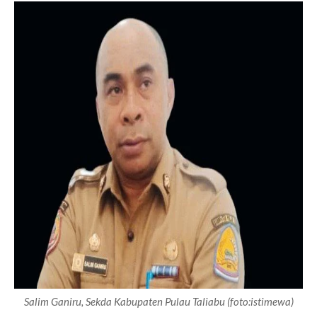
Salim Ganiru, Sekda Kabupaten Pulau Taliabu (foto:istimewa)