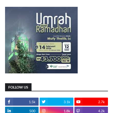
FOLLOW US
1.5k
3.1k
2.7k
500
1.8k
4.2k