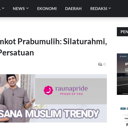
L
NEWS
EKONOMI
DAERAH
REDAKSI
PE
kot Prabumulih: Silaturahmi,
Persatuan
5
0