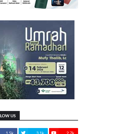
LLOW US
1.5k
3.1k
2.7k