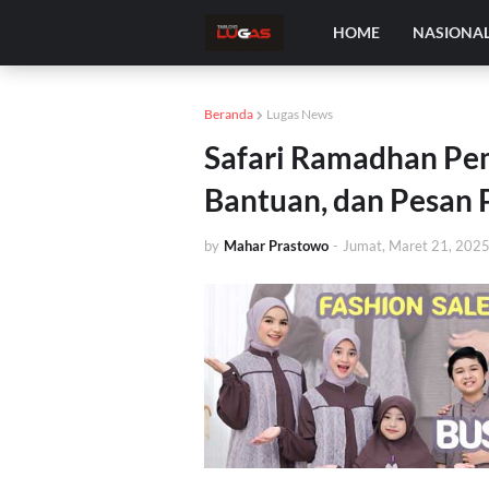
HOME
NASIONA
Beranda
Lugas News
Safari Ramadhan Pem
Bantuan, dan Pesan 
by
Mahar Prastowo
-
Jumat, Maret 21, 202