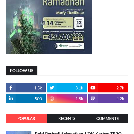
FOLLOW US
1.5k
3.1k
2.7k
500
1.8k
4.2k
POPULAR
RECENTS
COMMENTS
Polri Berhasil Selamatkan 1.744 Korban TPPO,