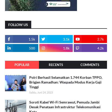
FOLLOW US
1.5k
3.1k
2.7k
500
1.8k
4.2k
POPULAR
RECENTS
COMMENTS
Polri Berhasil Selamatkan 1.744 Korban TPPO,
Brigjen Ramadhan: Waspada Modus Kerja Gaji
Tinggi
Sabtu, Juni 24, 2023
Soroti Kabel Wi-Fi Semrawut, Pemuda Jambi
Desak Penataan Infrastruktur Telekomunikasi
Kota