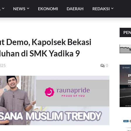
L
NEWS
EKONOMI
DAERAH
REDAKSI
PE
kut Demo, Kapolsek Bekasi
luhan di SMK Yadika 9
2025
0