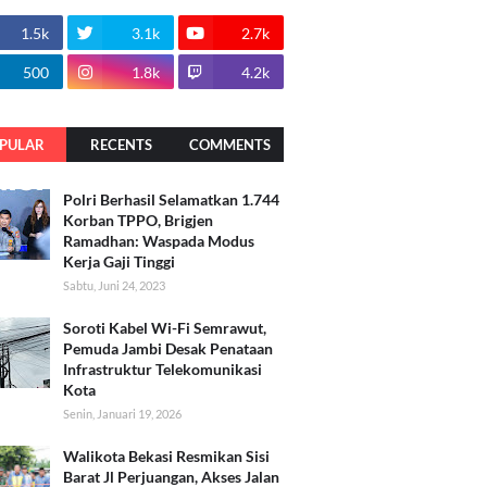
1.5k
3.1k
2.7k
500
1.8k
4.2k
PULAR
RECENTS
COMMENTS
Polri Berhasil Selamatkan 1.744
Korban TPPO, Brigjen
Ramadhan: Waspada Modus
Kerja Gaji Tinggi
Sabtu, Juni 24, 2023
Soroti Kabel Wi-Fi Semrawut,
Pemuda Jambi Desak Penataan
Infrastruktur Telekomunikasi
Kota
Senin, Januari 19, 2026
Walikota Bekasi Resmikan Sisi
Barat Jl Perjuangan, Akses Jalan