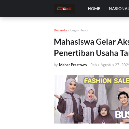
HOME
NASIONA
Beranda
Lugas News
Mahasiswa Gelar Aksi
Penertiban Usaha Ta
by
Mahar Prastowo
-
Rabu, Agustus 27, 202