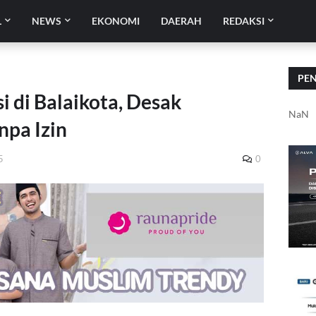
L
NEWS
EKONOMI
DAERAH
REDAKSI
PE
 di Balaikota, Desak
NaN
npa Izin
5
0