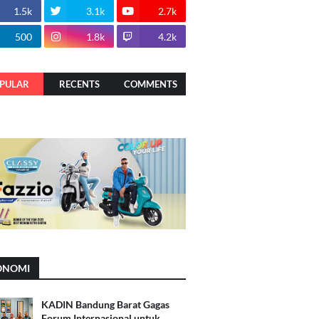
1.5k
3.1k
2.7k
500
1.8k
4.2k
PULAR
RECENTS
COMMENTS
ONOMI
KADIN Bandung Barat Gagas
Forum Internasional untuk