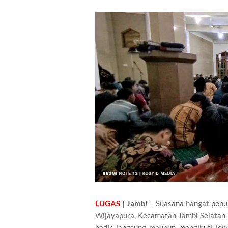
LUGAS
| Jambi
– Suasana hangat penu
Wijayapura, Kecamatan Jambi Selatan,
hadir langsung maupun mengikuti lewa