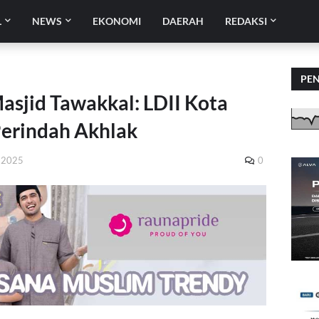
L
NEWS
EKONOMI
DAERAH
REDAKSI
PE
asjid Tawakkal: LDII Kota
Perindah Akhlak
, 2025
0