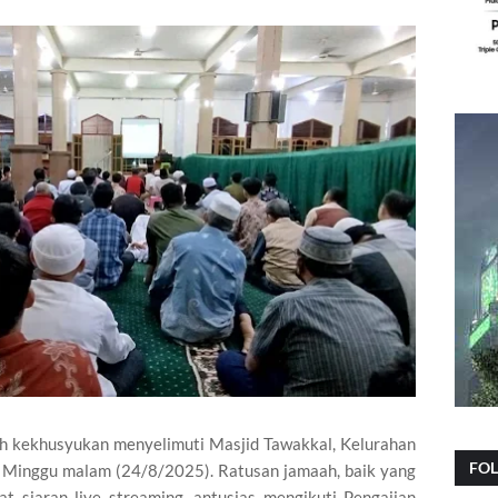
h kekhusyukan menyelimuti Masjid Tawakkal, Kelurahan
FO
 Minggu malam (24/8/2025). Ratusan jamaah, baik yang
t siaran live streaming, antusias mengikuti Pengajian