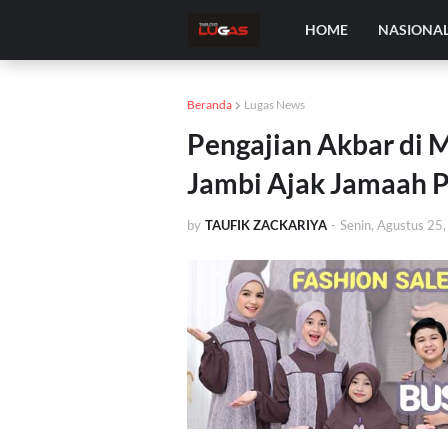
HOME
NASIONA
Beranda
Lugas News
Pengajian Akbar di M
Jambi Ajak Jamaah 
by
TAUFIK ZACKARIYA
-
Senin, Agustus 25