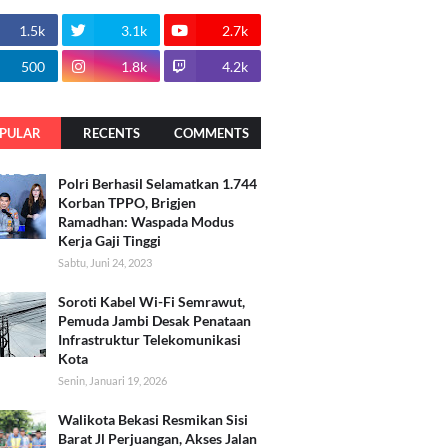
1.5k
3.1k
2.7k
500
1.8k
4.2k
PULAR
RECENTS
COMMENTS
Polri Berhasil Selamatkan 1.744
Korban TPPO, Brigjen
Ramadhan: Waspada Modus
Kerja Gaji Tinggi
Sabtu, Juni 24, 2023
Soroti Kabel Wi-Fi Semrawut,
Pemuda Jambi Desak Penataan
Infrastruktur Telekomunikasi
Kota
Senin, Januari 19, 2026
Walikota Bekasi Resmikan Sisi
Barat Jl Perjuangan, Akses Jalan