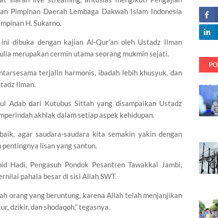
wan Pimpinan Daerah Lembaga Dakwah Islam Indonesia
mpinan H. Sukarno.
ini dibuka dengan kajian Al-Qur’an oleh Ustadz Ilman
ulia merupakan cermin utama seorang mukmin sejati.
PO
tarsesama terjalin harmonis, ibadah lebih khusyuk, dan
tadz Ilman.
bul Adab dari Kutubus Sittah yang disampaikan Ustadz
emperindah akhlak dalam setiap aspek kehidupan.
baik, agar saudara-saudara kita semakin yakin dengan
pentingnya lisan yang santun.
mid Hadi, Pengasuh Pondok Pesantren Tawakkal Jambi,
ilai pahala besar di sisi Allah SWT.
ah orang yang beruntung, karena Allah telah menjanjikan
, dzikir, dan shodaqoh,” tegasnya.