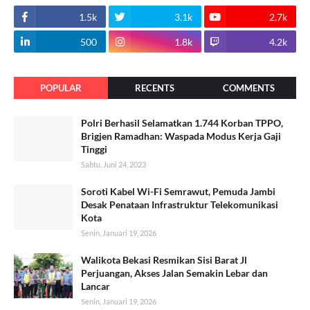
1.5k
3.1k
2.7k
500
1.8k
4.2k
POPULAR
RECENTS
COMMENTS
Polri Berhasil Selamatkan 1.744 Korban TPPO,
Brigjen Ramadhan: Waspada Modus Kerja Gaji
Tinggi
Sabtu, Juni 24, 2023
Soroti Kabel Wi-Fi Semrawut, Pemuda Jambi
Desak Penataan Infrastruktur Telekomunikasi
Kota
Senin, Januari 19, 2026
Walikota Bekasi Resmikan Sisi Barat Jl
Perjuangan, Akses Jalan Semakin Lebar dan
Lancar
Senin, Januari 19, 2026