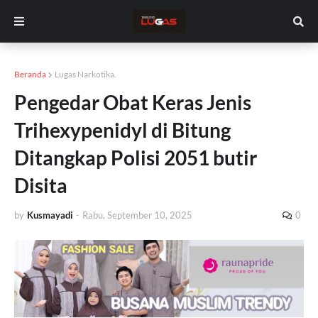
Beranda
Lugas Narkotika.
Pengedar Obat Keras Jenis
Trihexypenidyl di Bitung
Ditangkap Polisi 2051 butir
Disita
by
Kusmayadi
-
Rabu, September 10, 2025
0