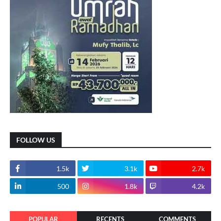
FOLLOW US
1.5k
3.1k
2.7k
500
1.8k
4.2k
POPULAR
RECENTS
COMMENTS