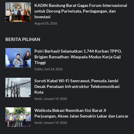
KADIN Bandung Barat Gagas Forum Internasional
untuk Dorong Pariwisata, Perdagangan, dan
Investasi
August 05, 2026
BERITA PILIHAN
Polri Berhasil Selamatkan 1.744 Korban TPPO,
Brigjen Ramadhan: Waspada Modus Kerja Gaji
Tinggi
Sabtu, Juni 24, 2023
Soroti Kabel Wi-Fi Semrawut, Pemuda Jambi
Desak Penataan Infrastruktur Telekomunikasi
Kota
Senin, Januari 19, 2026
Walikota Bekasi Resmikan Sisi Barat Jl
Perjuangan, Akses Jalan Semakin Lebar dan Lancar
Senin, Januari 19, 2026