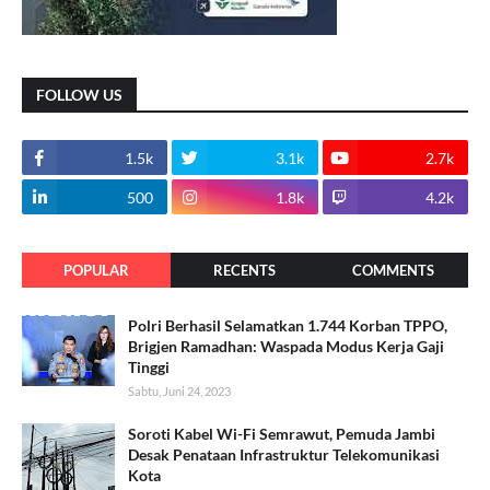
FOLLOW US
1.5k
3.1k
2.7k
500
1.8k
4.2k
POPULAR
RECENTS
COMMENTS
Polri Berhasil Selamatkan 1.744 Korban TPPO,
Brigjen Ramadhan: Waspada Modus Kerja Gaji
Tinggi
Sabtu, Juni 24, 2023
Soroti Kabel Wi-Fi Semrawut, Pemuda Jambi
Desak Penataan Infrastruktur Telekomunikasi
Kota