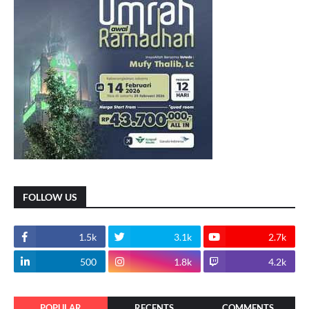
FOLLOW US
1.5k
3.1k
2.7k
500
1.8k
4.2k
POPULAR
RECENTS
COMMENTS