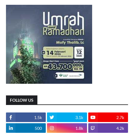
FOLLOW US
1.5k
3.1k
2.7k
500
1.8k
4.2k