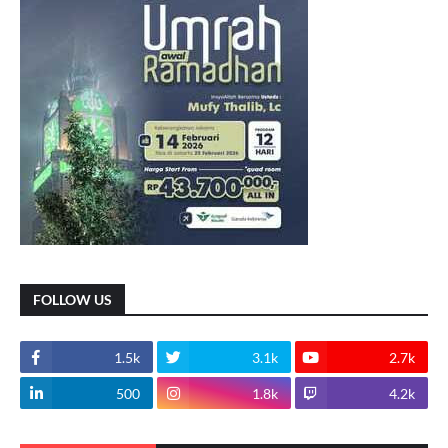
FOLLOW US
1.5k
3.1k
2.7k
500
1.8k
4.2k