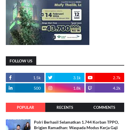
FOLLOW US
1.5k
3.1k
2.7k
500
1.8k
4.2k
POPULAR
RECENTS
COMMENTS
Polri Berhasil Selamatkan 1.744 Korban TPPO,
Brigjen Ramadhan: Waspada Modus Kerja Gaji