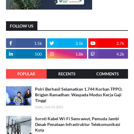
FOLLOW US
1.5k
3.1k
2.7k
500
1.8k
4.2k
POPULAR
RECENTS
COMMENTS
Polri Berhasil Selamatkan 1.744 Korban TPPO,
Brigjen Ramadhan: Waspada Modus Kerja Gaji
Tinggi
Sabtu, Juni 24, 2023
Soroti Kabel Wi-Fi Semrawut, Pemuda Jambi
Desak Penataan Infrastruktur Telekomunikasi
Kota