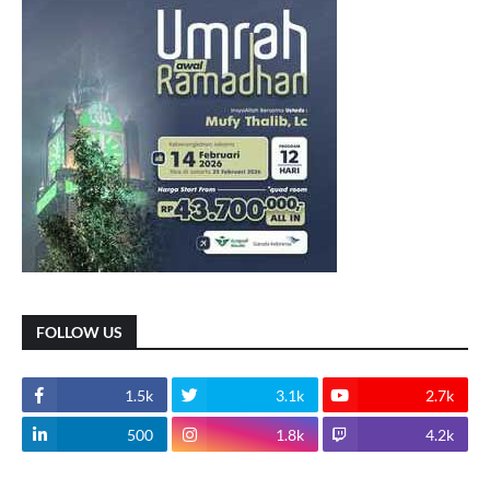
FOLLOW US
1.5k
3.1k
2.7k
500
1.8k
4.2k