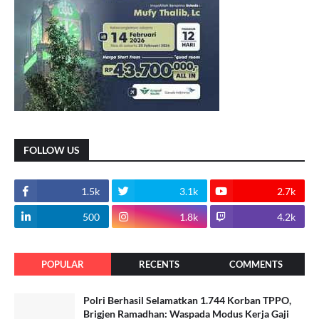
FOLLOW US
1.5k
3.1k
2.7k
500
1.8k
4.2k
POPULAR
RECENTS
COMMENTS
Polri Berhasil Selamatkan 1.744 Korban TPPO,
Brigjen Ramadhan: Waspada Modus Kerja Gaji