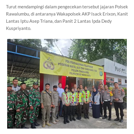
Turut mendampingi dalam pengecekan tersebut jajaran Polsek
Rawalumbu, di antaranya Wakapolsek AKP Isack Erixon, Kanit
Lantas Iptu Asep Triana, dan Panit 2 Lantas Ipda Dedy
Kuspriyanto.