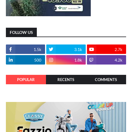
FOLLOW US
1.5k
3.1k
2.7k
500
1.8k
4.2k
POPULAR
RECENTS
COMMENTS