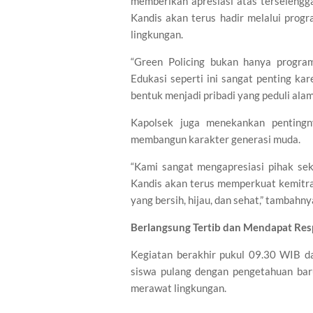
memberikan apresiasi atas terselengg
Kandis akan terus hadir melalui prog
lingkungan.
“Green Policing bukan hanya progra
Edukasi seperti ini sangat penting ka
bentuk menjadi pribadi yang peduli ala
Kapolsek juga menekankan pentingny
membangun karakter generasi muda.
“Kami sangat mengapresiasi pihak se
Kandis akan terus memperkuat kemitra
yang bersih, hijau, dan sehat,” tambahny
Berlangsung Tertib dan Mendapat Resp
Kegiatan berakhir pukul 09.30 WIB da
siswa pulang dengan pengetahuan bar
merawat lingkungan.