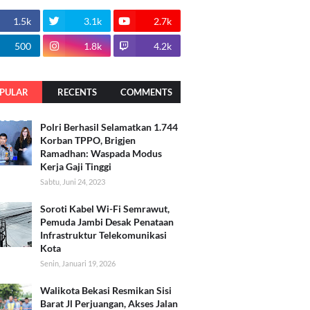
1.5k
3.1k
2.7k
500
1.8k
4.2k
PULAR
RECENTS
COMMENTS
Polri Berhasil Selamatkan 1.744
Korban TPPO, Brigjen
Ramadhan: Waspada Modus
Kerja Gaji Tinggi
Sabtu, Juni 24, 2023
Soroti Kabel Wi-Fi Semrawut,
Pemuda Jambi Desak Penataan
Infrastruktur Telekomunikasi
Kota
Senin, Januari 19, 2026
Walikota Bekasi Resmikan Sisi
Barat Jl Perjuangan, Akses Jalan