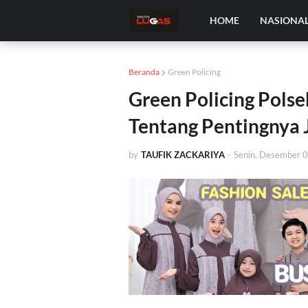
HOME
NASIONA
Beranda
Green Policing
Green Policing Polse
Tentang Pentingnya 
by
TAUFIK ZACKARIYA
-
Senin, Desember 