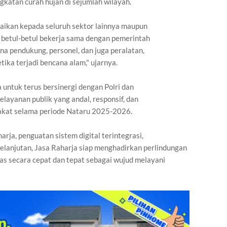
gkatan curah hujan di sejumlah wilayah.
aikan kepada seluruh sektor lainnya maupun
k betul-betul bekerja sama dengan pemerintah
a pendukung, personel, dan juga peralatan,
tika terjadi bencana alam," ujarnya.
ntuk terus bersinergi dengan Polri dan
layanan publik yang andal, responsif, dan
akat selama periode Nataru 2025-2026.
rja, penguatan sistem digital terintegrasi,
rkelanjutan, Jasa Raharja siap menghadirkan perlindungan
tas secara cepat dan tepat sebagai wujud melayani