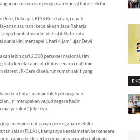
nganan korban dan penguatan sinergi lintas sektor.
n Polri, Dukcapil, BPJS Kesehatan, rumah
 layanan asuransi kecelakaan Jasa Raharja
n tanpa hambatan administratif. Rata-rata
 dunia kini mencapai 1 hari 4 jam," ujar Dewi
an lebih dari 2.000 personel nasional, tim
g data kecelakaan lalu lintas secara real time
an sistem JR-Care di seluruh rumah sakit yang
EK
kaan lalu lintas memperoleh penanganan
dian. Ini merupakan wujud negara hadir
masyarakat," jelasnya.
ja juga memperkuat upaya pencegahan melalui
gkutan Jalan (FLLAJ), kampanye keselamatan berkendara,
rurat, ramp check, serta pemasangan rambu imbauan