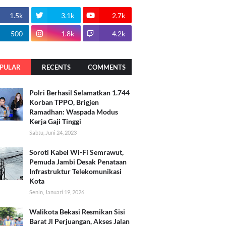
1.5k
3.1k
2.7k
500
1.8k
4.2k
PULAR
RECENTS
COMMENTS
Polri Berhasil Selamatkan 1.744
Korban TPPO, Brigjen
Ramadhan: Waspada Modus
Kerja Gaji Tinggi
Sabtu, Juni 24, 2023
Soroti Kabel Wi-Fi Semrawut,
Pemuda Jambi Desak Penataan
Infrastruktur Telekomunikasi
Kota
Senin, Januari 19, 2026
Walikota Bekasi Resmikan Sisi
Barat Jl Perjuangan, Akses Jalan