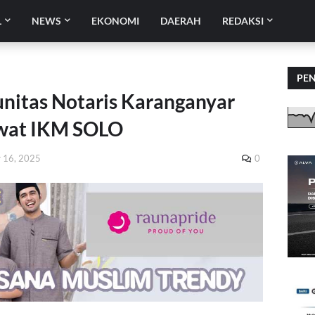
L
NEWS
EKONOMI
DAERAH
REDAKSI
PE
nitas Notaris Karanganyar
ewat IKM SOLO
r 16, 2025
0