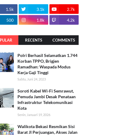
1.5k
3.1k
2.7k
500
1.8k
4.2k
PULAR
RECENTS
COMMENTS
Polri Berhasil Selamatkan 1.744
Korban TPPO, Brigjen
Ramadhan: Waspada Modus
Kerja Gaji Tinggi
Sabtu, Juni 24, 2023
Soroti Kabel Wi-Fi Semrawut,
Pemuda Jambi Desak Penataan
Infrastruktur Telekomunikasi
Kota
Senin, Januari 19, 2026
Walikota Bekasi Resmikan Sisi
Barat Jl Perjuangan, Akses Jalan