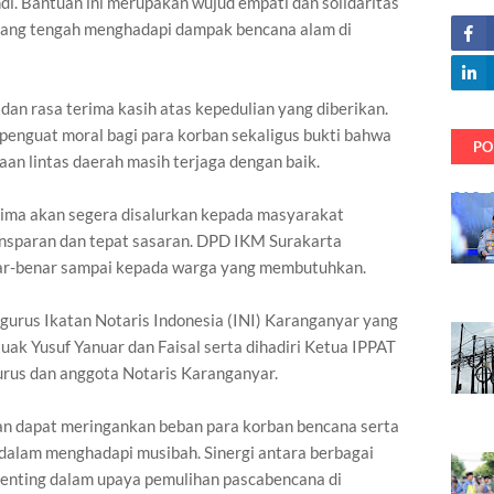
i. Bantuan ini merupakan wujud empati dan solidaritas
ang tengah menghadapi dampak bencana alam di
dan rasa terima kasih atas kepedulian yang diberikan.
penguat moral bagi para korban sekaligus bukti bahwa
PO
an lintas daerah masih terjaga dengan baik.
rima akan segera disalurkan kepada masyarakat
nsparan dan tepat sasaran. DPD IKM Surakarta
r-benar sampai kepada warga yang membutuhkan.
gurus Ikatan Notaris Indonesia (INI) Karanganyar yang
ak Yusuf Yanuar dan Faisal serta dihadiri Ketua IPPAT
us dan anggota Notaris Karanganyar.
kan dapat meringankan beban para korban bencana serta
lam menghadapi musibah. Sinergi antara berbagai
enting dalam upaya pemulihan pascabencana di