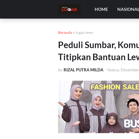
HOME
NASIONA
Beranda
lugas news
Peduli Sumbar, Komu
Titipkan Bantuan L
by
RIZAL PUTRA MILDA
-
Selasa, Desembe