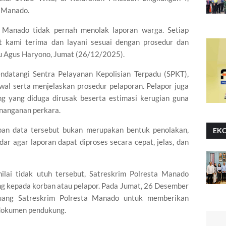
 Manado.
a Manado tidak pernah menolak laporan warga. Setiap
t kami terima dan layani sesuai dengan prosedur dan
tu Agus Haryono, Jumat (26/12/2025).
ndatangi Sentra Pelayanan Kepolisian Terpadu (SPKT),
wal serta menjelaskan prosedur pelaporan. Pelapor juga
ng yang diduga dirusak beserta estimasi kerugian guna
nanganan perkara.
pan data tersebut bukan merupakan bentuk penolakan,
EK
ar agar laporan dapat diproses secara cepat, jelas, dan
ilai tidak utuh tersebut, Satreskrim Polresta Manado
ng kepada korban atau pelapor. Pada Jumat, 26 Desember
uang Satreskrim Polresta Manado untuk memberikan
dokumen pendukung.