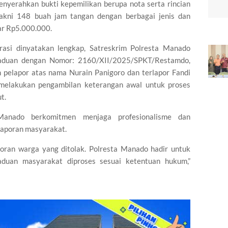
menyerahkan bukti kepemilikan berupa nota serta rincian
akni 148 buah jam tangan dengan berbagai jenis dan
ar Rp5.000.000.
trasi dinyatakan lengkap, Satreskrim Polresta Manado
gaduan dengan Nomor: 2160/XII/2025/SPKT/Restamdo,
pelapor atas nama Nurain Panigoro dan terlapor Fandi
h melakukan pengambilan keterangan awal untuk proses
t.
Manado berkomitmen menjaga profesionalisme dan
laporan masyarakat.
poran warga yang ditolak. Polresta Manado hadir untuk
duan masyarakat diproses sesuai ketentuan hukum,”