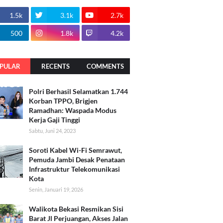
1.5k
3.1k
2.7k
500
1.8k
4.2k
PULAR
RECENTS
COMMENTS
Polri Berhasil Selamatkan 1.744
Korban TPPO, Brigjen
Ramadhan: Waspada Modus
Kerja Gaji Tinggi
Sabtu, Juni 24, 2023
Soroti Kabel Wi-Fi Semrawut,
Pemuda Jambi Desak Penataan
Infrastruktur Telekomunikasi
Kota
Senin, Januari 19, 2026
Walikota Bekasi Resmikan Sisi
Barat Jl Perjuangan, Akses Jalan