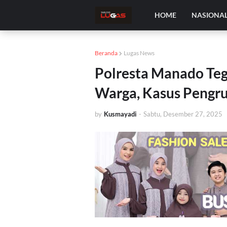
HOME
NASIONA
Beranda
Lugas News
Polresta Manado Teg
Warga, Kasus Pengru
by
Kusmayadi
-
Sabtu, Desember 27, 2025