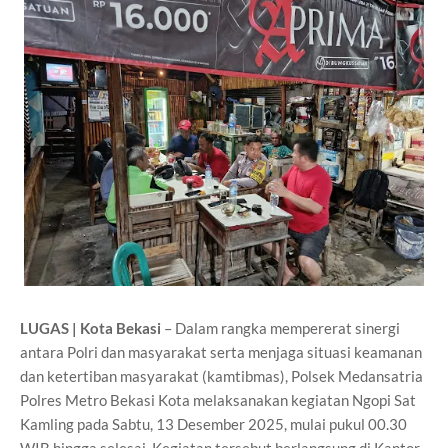
LUGAS | Kota Bekasi
– Dalam rangka mempererat sinergi
antara Polri dan masyarakat serta menjaga situasi keamanan
dan ketertiban masyarakat (kamtibmas), Polsek Medansatria
Polres Metro Bekasi Kota melaksanakan kegiatan Ngopi Sat
Kamling pada Sabtu, 13 Desember 2025, mulai pukul 00.30
WIB hingga selesai. Kegiatan tersebut berlangsung di Kantor