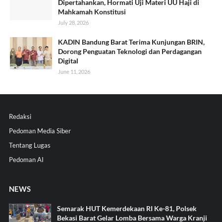
Dipertahankan, Hormati Uji Materi UU Haji di
Mahkamah Konstitusi
July 28, 2026
KADIN Bandung Barat Terima Kunjungan BRIN,
Dorong Penguatan Teknologi dan Perdagangan
Digital
June 11, 2026
Redaksi
Pedoman Media Siber
Tentang Lugas
Pedoman AI
NEWS
Semarak HUT Kemerdekaan RI Ke-81, Polsek
Bekasi Barat Gelar Lomba Bersama Warga Kranji