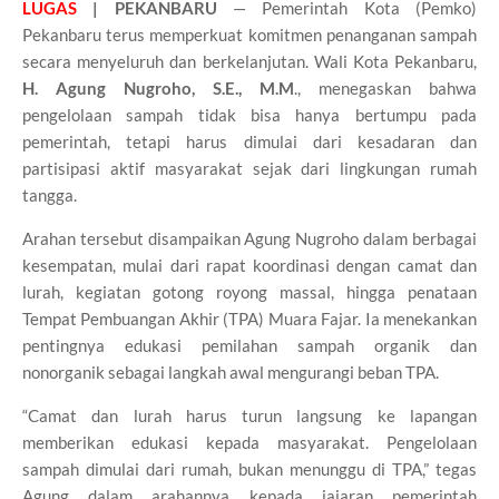
LUGAS
| PEKANBARU
— Pemerintah Kota (Pemko)
Pekanbaru terus memperkuat komitmen penanganan sampah
secara menyeluruh dan berkelanjutan. Wali Kota Pekanbaru,
H. Agung Nugroho, S.E., M.M
., menegaskan bahwa
pengelolaan sampah tidak bisa hanya bertumpu pada
pemerintah, tetapi harus dimulai dari kesadaran dan
partisipasi aktif masyarakat sejak dari lingkungan rumah
tangga.
Arahan tersebut disampaikan Agung Nugroho dalam berbagai
kesempatan, mulai dari rapat koordinasi dengan camat dan
lurah, kegiatan gotong royong massal, hingga penataan
Tempat Pembuangan Akhir (TPA) Muara Fajar. Ia menekankan
pentingnya edukasi pemilahan sampah organik dan
nonorganik sebagai langkah awal mengurangi beban TPA.
“Camat dan lurah harus turun langsung ke lapangan
memberikan edukasi kepada masyarakat. Pengelolaan
sampah dimulai dari rumah, bukan menunggu di TPA,” tegas
Agung dalam arahannya kepada jajaran pemerintah