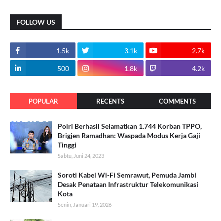
FOLLOW US
1.5k
3.1k
2.7k
500
1.8k
4.2k
POPULAR
RECENTS
COMMENTS
Polri Berhasil Selamatkan 1.744 Korban TPPO,
Brigjen Ramadhan: Waspada Modus Kerja Gaji
Tinggi
Sabtu, Juni 24, 2023
Soroti Kabel Wi-Fi Semrawut, Pemuda Jambi
Desak Penataan Infrastruktur Telekomunikasi
Kota
Senin, Januari 19, 2026