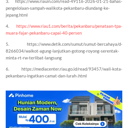
3. https://www.riauin.com/read-49116-2026-01-21-bahas-
pengelolaan-sampah-walikota-pekanbaru-diundang-ke-
jepang.html
4.
https://www.riau1.com/berita/pekanbaru/penataan-tpa-
muara-fajar-pekanbaru-capai-40-persen
5. https://www.detik.com/sumut/sumut-bercahaya/d-
8266034/walkot-agung-lanjutkan-gotong-royong-serentak-
minta-rt-rw-terlibat-langsung
6. https://mediacenter.riau.go.id/read/93457/wali-kota-
pekanbaru-ingatkan-camat-dan-lurah-.html