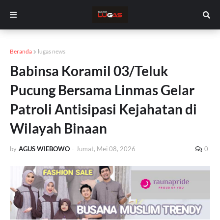
Beranda
lugas news
Babinsa Koramil 03/Teluk
Pucung Bersama Linmas Gelar
Patroli Antisipasi Kejahatan di
Wilayah Binaan
by
AGUS WIEBOWO
-
Jumat, Mei 08, 2026
0