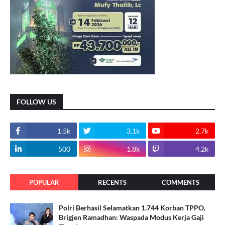
FOLLOW US
1.5k
3.1k
2.7k
500
1.8k
4.2k
POPULAR
RECENTS
COMMENTS
Polri Berhasil Selamatkan 1.744 Korban TPPO,
Brigjen Ramadhan: Waspada Modus Kerja Gaji