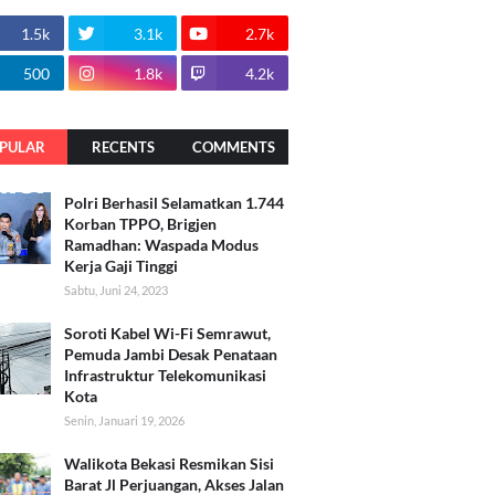
1.5k
3.1k
2.7k
500
1.8k
4.2k
PULAR
RECENTS
COMMENTS
Polri Berhasil Selamatkan 1.744
Korban TPPO, Brigjen
Ramadhan: Waspada Modus
Kerja Gaji Tinggi
Sabtu, Juni 24, 2023
Soroti Kabel Wi-Fi Semrawut,
Pemuda Jambi Desak Penataan
Infrastruktur Telekomunikasi
Kota
Senin, Januari 19, 2026
Walikota Bekasi Resmikan Sisi
Barat Jl Perjuangan, Akses Jalan