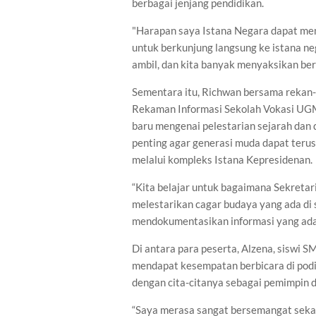
berbagai jenjang pendidikan.
"Harapan saya Istana Negara dapat me
untuk berkunjung langsung ke istana neg
ambil, dan kita banyak menyaksikan berb
Sementara itu, Richwan bersama rekan-
Rekaman Informasi Sekolah Vokasi UGM
baru mengenai pelestarian sejarah dan
penting agar generasi muda dapat teru
melalui kompleks Istana Kepresidenan.
“Kita belajar untuk bagaimana Sekretar
melestarikan cagar budaya yang ada di s
mendokumentasikan informasi yang ada,
Di antara para peserta, Alzena, siswi 
mendapat kesempatan berbicara di podi
dengan cita-citanya sebagai pemimpin d
“Saya merasa sangat bersemangat sekali,