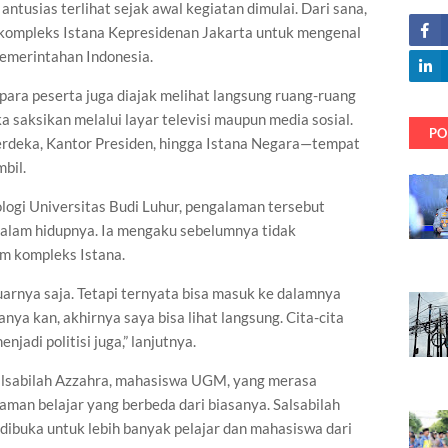
ntusias terlihat sejak awal kegiatan dimulai. Dari sana,
ompleks Istana Kepresidenan Jakarta untuk mengenal
pemerintahan Indonesia.
ara peserta juga diajak melihat langsung ruang-ruang
 saksikan melalui layar televisi maupun media sosial.
PO
Merdeka, Kantor Presiden, hingga Istana Negara—tempat
bil.
logi Universitas Budi Luhur, pengalaman tersebut
alam hidupnya. Ia mengaku sebelumnya tidak
m kompleks Istana.
uarnya saja. Tetapi ternyata bisa masuk ke dalamnya
sanya kan, akhirnya saya bisa lihat langsung. Cita-cita
njadi politisi juga,” lanjutnya.
alsabilah Azzahra, mahasiswa UGM, yang merasa
man belajar yang berbeda dari biasanya. Salsabilah
dibuka untuk lebih banyak pelajar dan mahasiswa dari