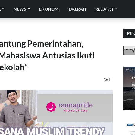
L
NEWS
EKONOMI
DAERAH
REDAKSI
PE
 Jantung Pemerintahan,
 Mahasiswa Antusias Ikuti
Sekolah”
0