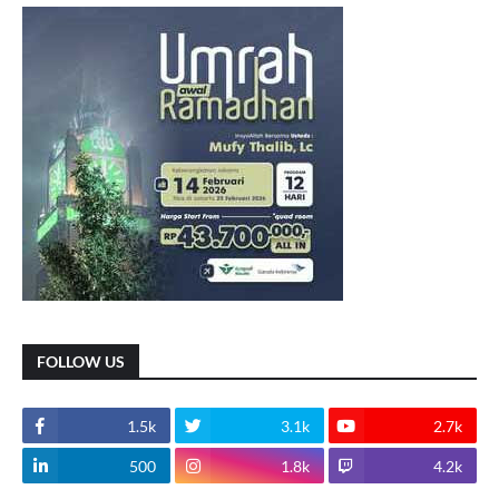
FOLLOW US
1.5k
3.1k
2.7k
500
1.8k
4.2k