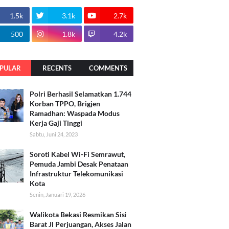
1.5k
3.1k
2.7k
500
1.8k
4.2k
PULAR
RECENTS
COMMENTS
Polri Berhasil Selamatkan 1.744
Korban TPPO, Brigjen
Ramadhan: Waspada Modus
Kerja Gaji Tinggi
Sabtu, Juni 24, 2023
Soroti Kabel Wi-Fi Semrawut,
Pemuda Jambi Desak Penataan
Infrastruktur Telekomunikasi
Kota
Senin, Januari 19, 2026
Walikota Bekasi Resmikan Sisi
Barat Jl Perjuangan, Akses Jalan