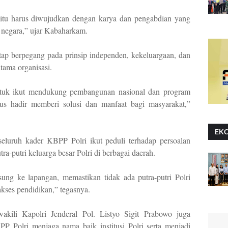
as itu harus diwujudkan dengan karya dan pengabdian yang
 negara,” ujar Kabaharkam.
ap berpegang pada prinsip independen, kekeluargaan, dan
tama organisasi.
ntuk ikut mendukung pembangunan nasional dan program
arus hadir memberi solusi dan manfaat bagi masyarakat,”
EK
seluruh kader KBPP Polri ikut peduli terhadap persoalan
tra-putri keluarga besar Polri di berbagai daerah.
ung ke lapangan, memastikan tidak ada putra-putri Polri
kses pendidikan,” tegasnya.
kili Kapolri Jenderal Pol. Listyo Sigit Prabowo juga
P Polri menjaga nama baik institusi Polri serta menjadi