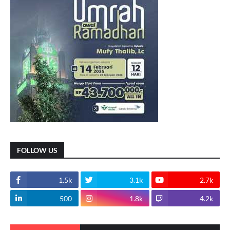
FOLLOW US
1.5k
3.1k
2.7k
500
1.8k
4.2k