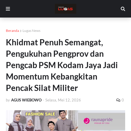
Beranda
Lugas News
Khidmat Penuh Semangat,
Pengukuhan Pengprov dan
Pengcab PSM Kodam Jaya Jadi
Momentum Kebangkitan
Pencak Silat Militer
by
AGUS WIEBOWO
-
Selasa, Mei 12, 2026
0