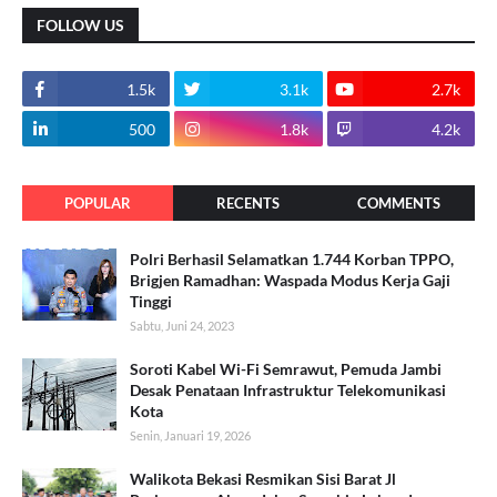
FOLLOW US
1.5k
3.1k
2.7k
500
1.8k
4.2k
POPULAR
RECENTS
COMMENTS
Polri Berhasil Selamatkan 1.744 Korban TPPO,
Brigjen Ramadhan: Waspada Modus Kerja Gaji
Tinggi
Sabtu, Juni 24, 2023
Soroti Kabel Wi-Fi Semrawut, Pemuda Jambi
Desak Penataan Infrastruktur Telekomunikasi
Kota
Senin, Januari 19, 2026
Walikota Bekasi Resmikan Sisi Barat Jl