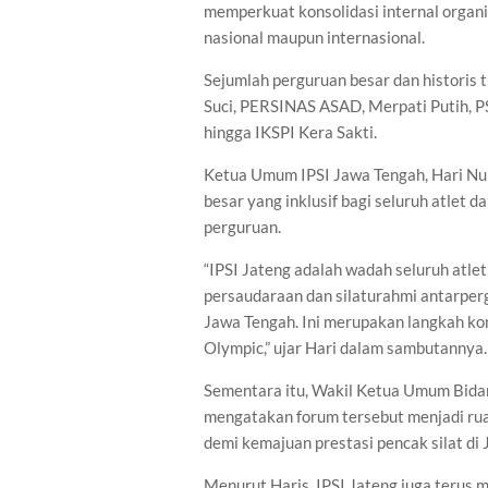
memperkuat konsolidasi internal organi
nasional maupun internasional.
Sejumlah perguruan besar dan historis 
Suci, PERSINAS ASAD, Merpati Putih, PS
hingga IKSPI Kera Sakti.
Ketua Umum IPSI Jawa Tengah, Hari Nu
besar yang inklusif bagi seluruh atlet 
perguruan.
“IPSI Jateng adalah wadah seluruh atlet
persaudaraan dan silaturahmi antarpergu
Jawa Tengah. Ini merupakan langkah ko
Olympic,” ujar Hari dalam sambutannya.
Sementara itu, Wakil Ketua Umum Bidan
mengatakan forum tersebut menjadi rua
demi kemajuan prestasi pencak silat di
Menurut Haris, IPSI Jateng juga terus 