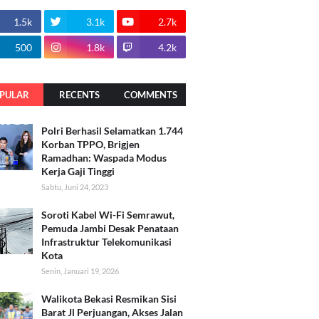
1.5k
3.1k
2.7k
500
1.8k
4.2k
PULAR
RECENTS
COMMENTS
Polri Berhasil Selamatkan 1.744
Korban TPPO, Brigjen
Ramadhan: Waspada Modus
Kerja Gaji Tinggi
Sabtu, Juni 24, 2023
Soroti Kabel Wi-Fi Semrawut,
Pemuda Jambi Desak Penataan
Infrastruktur Telekomunikasi
Kota
Senin, Januari 19, 2026
Walikota Bekasi Resmikan Sisi
Barat Jl Perjuangan, Akses Jalan