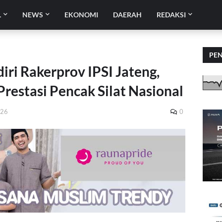
L
NEWS
EKONOMI
DAERAH
REDAKSI
PE
i Rakerprov IPSI Jateng,
estasi Pencak Silat Nasional
026
0