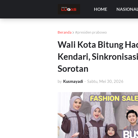
HOME
NASIONA
Beranda
#presiden prabowo
Wali Kota Bitung Had
Kendari, Sinkronisas
Sorotan
by
Kusmayadi
-
Sabtu, Mei 30, 2026