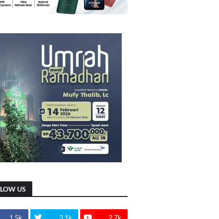
LLOW US
1.5k
3.1k
2.7k