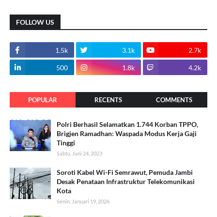
FOLLOW US
1.5k
3.1k
2.7k
500
1.8k
4.2k
POPULAR
RECENTS
COMMENTS
Polri Berhasil Selamatkan 1.744 Korban TPPO,
Brigjen Ramadhan: Waspada Modus Kerja Gaji
Tinggi
Sabtu, Juni 24, 2023
Soroti Kabel Wi-Fi Semrawut, Pemuda Jambi
Desak Penataan Infrastruktur Telekomunikasi
Kota
Senin, Januari 19, 2026