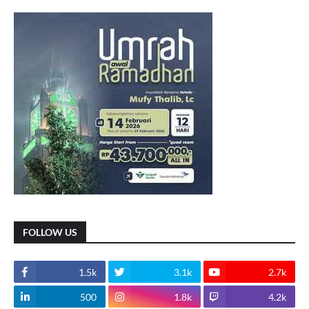
FOLLOW US
1.5k
3.1k
2.7k
500
1.8k
4.2k