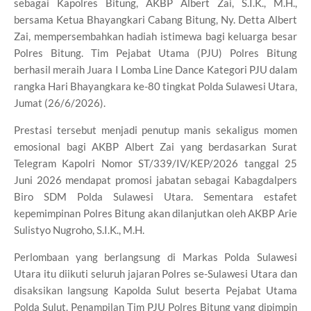
sebagai Kapolres Bitung, AKBP Albert Zai, S.I.K., M.H.,
bersama Ketua Bhayangkari Cabang Bitung, Ny. Detta Albert
Zai, mempersembahkan hadiah istimewa bagi keluarga besar
Polres Bitung. Tim Pejabat Utama (PJU) Polres Bitung
berhasil meraih Juara I Lomba Line Dance Kategori PJU dalam
rangka Hari Bhayangkara ke-80 tingkat Polda Sulawesi Utara,
Jumat (26/6/2026).
Prestasi tersebut menjadi penutup manis sekaligus momen
emosional bagi AKBP Albert Zai yang berdasarkan Surat
Telegram Kapolri Nomor ST/339/IV/KEP/2026 tanggal 25
Juni 2026 mendapat promosi jabatan sebagai Kabagdalpers
Biro SDM Polda Sulawesi Utara. Sementara estafet
kepemimpinan Polres Bitung akan dilanjutkan oleh AKBP Arie
Sulistyo Nugroho, S.I.K., M.H.
Perlombaan yang berlangsung di Markas Polda Sulawesi
Utara itu diikuti seluruh jajaran Polres se-Sulawesi Utara dan
disaksikan langsung Kapolda Sulut beserta Pejabat Utama
Polda Sulut. Penampilan Tim PJU Polres Bitung yang dipimpin