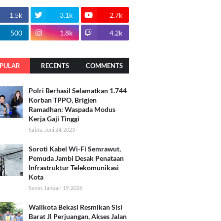
1.5k
3.1k
2.7k
500
1.8k
4.2k
PULAR
RECENTS
COMMENTS
Polri Berhasil Selamatkan 1.744
Korban TPPO, Brigjen
Ramadhan: Waspada Modus
Kerja Gaji Tinggi
Sabtu, Juni 24, 2023
Soroti Kabel Wi-Fi Semrawut,
Pemuda Jambi Desak Penataan
Infrastruktur Telekomunikasi
Kota
Senin, Januari 19, 2026
Walikota Bekasi Resmikan Sisi
Barat Jl Perjuangan, Akses Jalan