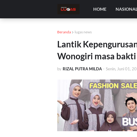
HOME
NASIONA
Beranda
lugas news
Lantik Kepengurusan
Wonogiri masa bakti
by
RIZAL PUTRA MILDA
-
Senin, Juni 01, 2