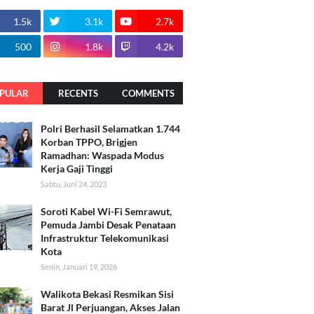
1.5k
3.1k
2.7k
500
1.8k
4.2k
PULAR
RECENTS
COMMENTS
Polri Berhasil Selamatkan 1.744
Korban TPPO, Brigjen
Ramadhan: Waspada Modus
Kerja Gaji Tinggi
Sabtu, Juni 24, 2023
Soroti Kabel Wi-Fi Semrawut,
Pemuda Jambi Desak Penataan
Infrastruktur Telekomunikasi
Kota
Senin, Januari 19, 2026
Walikota Bekasi Resmikan Sisi
Barat Jl Perjuangan, Akses Jalan