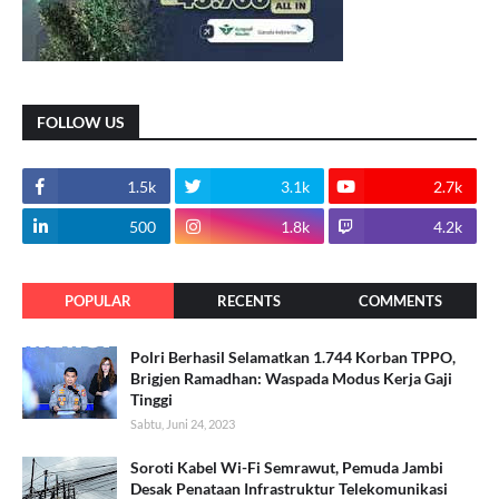
FOLLOW US
1.5k
3.1k
2.7k
500
1.8k
4.2k
POPULAR
RECENTS
COMMENTS
Polri Berhasil Selamatkan 1.744 Korban TPPO,
Brigjen Ramadhan: Waspada Modus Kerja Gaji
Tinggi
Sabtu, Juni 24, 2023
Soroti Kabel Wi-Fi Semrawut, Pemuda Jambi
Desak Penataan Infrastruktur Telekomunikasi