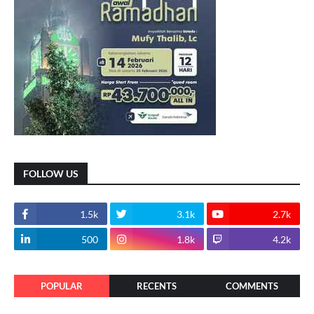
FOLLOW US
1.5k
3.1k
2.7k
500
1.8k
4.2k
POPULAR
RECENTS
COMMENTS