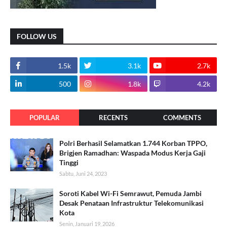
FOLLOW US
1.5k
3.1k
2.7k
500
1.8k
4.2k
POPULAR
RECENTS
COMMENTS
Polri Berhasil Selamatkan 1.744 Korban TPPO,
Brigjen Ramadhan: Waspada Modus Kerja Gaji
Tinggi
Sabtu, Juni 24, 2023
Soroti Kabel Wi-Fi Semrawut, Pemuda Jambi
Desak Penataan Infrastruktur Telekomunikasi
Kota
Senin, Januari 19, 2026