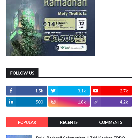
FOLLOW US
1.5k
3.1k
2.7k
500
1.8k
4.2k
POPULAR
RECENTS
COMMENTS
Polri Berhasil Selamatkan 1.744 Korban TPPO,